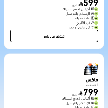
599
/ شهر
🛍️ أكياس لجمع غسيلك
🚐 الإستلام والتوصيل
🗓️ إعادة جدولة
🔎 فرز الألوان
👔 كي عادي أو بخار
اشترك في بلس
ماكس
4 غسلات
799
/ شهر
🛍️ أكياس لجمع غسيلك
🚐 الإستلام والتوصيل
🗓️ إعادة جدولة