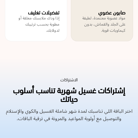
صابون عضوي
تفضيلات تغليف
مواد عضوية معتمدة، لطيفة
إذا ودك ملابسك معلقة أو
على الجلد والقماش، بدون
مطوية بحسب ترتيبك
كيماويات قوية.
لدولابك.
الاشتراكات
إشتراكات غسيل شهرية تناسب أسلوب
حياتك
اختر الباقة اللي تناسبك لمدة شهر شاملة الغسيل والكوي والإستلام
والتوصيل مع أولوية المواعيد والمرونة في ترقية الباقات.