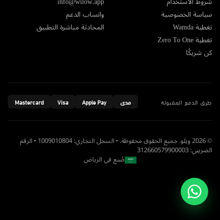
شروط الاستخدام
info@wilow.app
سياسة الخصوصية
واتساب الدعم
تغطية Wamda
المحادثة مباشرة التطبيق
تغطية Zero To One
كن شريكًا
طرق الدفع المقبولة
مدى
Apple Pay
Visa
Mastercard
© 2026 ويلو. جميع الحقوق محفوظة. • السجل التجاري: 1009010804 • الرقم
الضريبي: 312660579900003
صُنع في الرياض