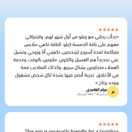
★★★★★
«بدأت رحلتي مع ويلو من أول شهر لهم، واشتراكي
معهم على باقة الخمسة كيلو. الباقة تكفي ملابس
متراكمة لمدة أسبوع لشخصين، تكفيني أنا وزوجي وتشيل
عني تحديداً هم الغسيل والكوي. ملتزمين بالوقت وخدمة
العملاء متجاوبين بشكل سريع، وكذلك المناديب قمة
في الأخلاق. تجربة أنصح فيها بشدة لكل شخص مشغول
ووده يرتاح.»
مرام الغامدي
م
مشتركة • باقة البيسك
★★★★★
«This app is unusually friendly for a laundry