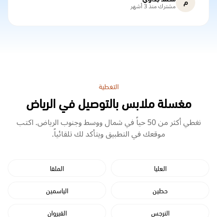
م
مشترك منذ 3 أشهر
التغطية
مغسلة ملابس بالتوصيل في الرياض
نغطي أكثر من 50 حياً في شمال ووسط وجنوب الرياض. اكتب
موقعك في التطبيق ويتأكد لك تلقائياً.
العليا
الملقا
حطين
الياسمين
النرجس
القيروان