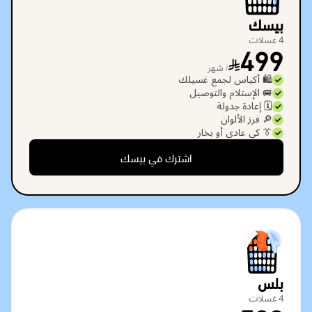
بيسك
4 غسلات
499
/ شهر
🛍️ أكياس لجمع غسيلك
🚐 الإستلام والتوصيل
🗓️ إعادة جدولة
🔎 فرز الألوان
👔 كي عادي أو بخار
اشترك في بيسك
بلس
4 غسلات