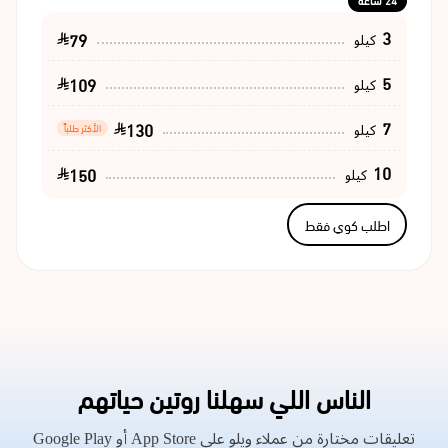
24 ساعة
3
79
كيلو
5
109
كيلو
7
130
كيلو
الأكثر طلباً
10
150
كيلو
اطلب كوي فقط
الناس اللي سهلنا روتين حياتهم
تعليقات مختارة من عملاء ويلو على App Store أو Google Play