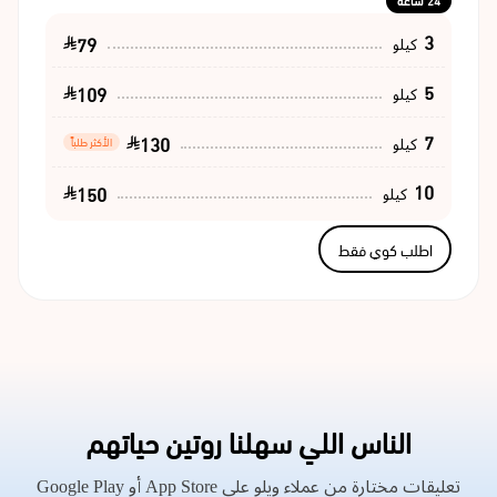
24 ساعة
3
79
كيلو
5
109
كيلو
7
130
كيلو
الأكثر طلباً
10
150
كيلو
اطلب كوي فقط
الناس اللي سهلنا روتين حياتهم
تعليقات مختارة من عملاء ويلو على App Store أو Google Play