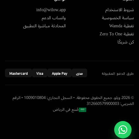
شروط الاستخدام
info@wilow.app
سياسة الخصوصية
واتساب الدعم
تغطية Wamda
المحادثة مباشرة التطبيق
تغطية Zero To One
كن شريكًا
طرق الدفع المقبولة
مدى
Apple Pay
Visa
Mastercard
© 2026 ويلو. جميع الحقوق محفوظة. • السجل التجاري: 1009010804 • الرقم
الضريبي: 312660579900003
صُنع في الرياض