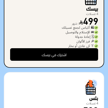
بيسك
4 غسلات
499
/ شهر
🛍️ أكياس لجمع غسيلك
🚐 الإستلام والتوصيل
🗓️ إعادة جدولة
🔎 فرز الألوان
👔 كي عادي أو بخار
اشترك في بيسك
بلس
4 غسلات