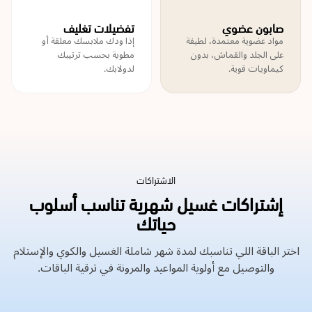
صابون عضوي
تفضيلات تغليف
مواد عضوية معتمدة، لطيفة
إذا ودك ملابسك معلقة أو
على الجلد والقماش، بدون
مطوية بحسب ترتيبك
كيماويات قوية.
لدولابك.
الاشتراكات
إشتراكات غسيل شهرية تناسب أسلوب
حياتك
اختر الباقة اللي تناسبك لمدة شهر شاملة الغسيل والكوي والإستلام
والتوصيل مع أولوية المواعيد والمرونة في ترقية الباقات.