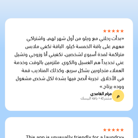
★★★★★
«بدأت رحلتي مع ويلو من أول شهر لهم، واشتراكي
معهم على باقة الخمسة كيلو. الباقة تكفي ملابس
متراكمة لمدة أسبوع لشخصين، تكفيني أنا وزوجي وتشيل
عني تحديداً هم الغسيل والكوي. ملتزمين بالوقت وخدمة
العملاء متجاوبين بشكل سريع، وكذلك المناديب قمة
في الأخلاق. تجربة أنصح فيها بشدة لكل شخص مشغول
ووده يرتاح.»
مرام الغامدي
م
مشتركة • باقة البيسك
★★★★★
«This app is unusually friendly for a laundry