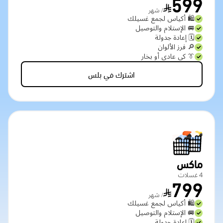
599
/ شهر
🛍️ أكياس لجمع غسيلك
🚐 الإستلام والتوصيل
🗓️ إعادة جدولة
🔎 فرز الألوان
👔 كي عادي أو بخار
اشترك في بلس
ماكس
4 غسلات
799
/ شهر
🛍️ أكياس لجمع غسيلك
🚐 الإستلام والتوصيل
🗓️ إعادة جدولة