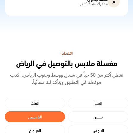
م
مشترك منذ 3 أشهر
التغطية
مغسلة ملابس بالتوصيل في الرياض
نغطي أكثر من 50 حياً في شمال ووسط وجنوب الرياض. اكتب
موقعك في التطبيق ويتأكد لك تلقائياً.
العليا
الملقا
حطين
الياسمين
النرجس
القيروان