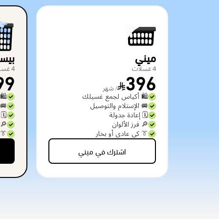
ميني
بيس
4 غسلات
4 غسلات
99
396
/ شهر
🛍️ أكياس لجمع غسيلك
🛍️
🚐 الإستلام والتوصيل
🚐 
🗓️ إعادة جدولة
🗓️
🔎 فرز الألوان
🔎 
👔 كي عادي أو بخار
👔 
اشترك في ميني