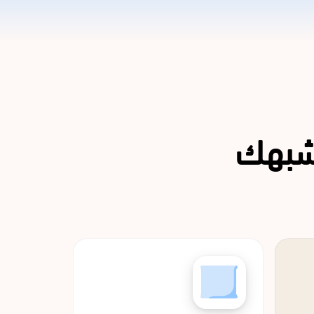
تشبهك