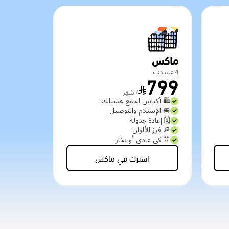
ماكس
4 غسلات
799
/ شهر
🛍️ أكياس لجمع غسيلك
🚐 الإستلام والتوصيل
🗓️ إعادة جدولة
🔎 فرز الألوان
👔 كي عادي أو بخار
اشترك في ماكس