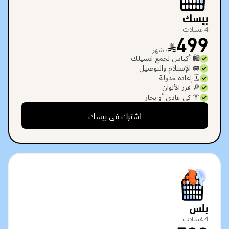
بيسك
4 غسلات
499
/ شهر
🛍️ أكياس لجمع غسيلك
🚐 الإستلام والتوصيل
🗓️ إعادة جدولة
🔎 فرز الألوان
👔 كي عادي أو بخار
اشترك في بيسك
بلس
4 غسلات