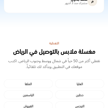
م
مشترك منذ 3 أشهر
التغطية
مغسلة ملابس بالتوصيل في الرياض
نغطي أكثر من 50 حياً في شمال ووسط وجنوب الرياض. اكتب
موقعك في التطبيق ويتأكد لك تلقائياً.
العليا
الملقا
حطين
الياسمين
النرجس
القيروان