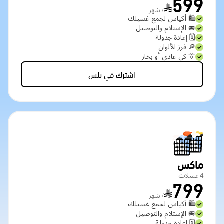
599
/ شهر
🛍️ أكياس لجمع غسيلك
🚐 الإستلام والتوصيل
🗓️ إعادة جدولة
🔎 فرز الألوان
👔 كي عادي أو بخار
اشترك في بلس
ماكس
4 غسلات
799
/ شهر
🛍️ أكياس لجمع غسيلك
🚐 الإستلام والتوصيل
🗓️ إعادة جدولة