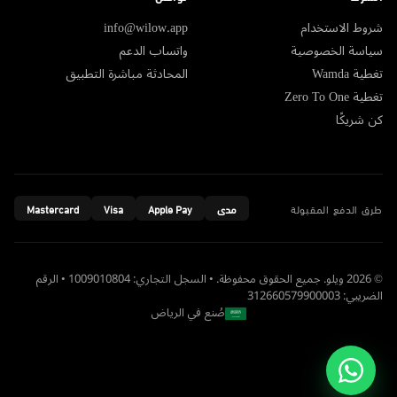
شروط الاستخدام
info@wilow.app
سياسة الخصوصية
واتساب الدعم
تغطية Wamda
المحادثة مباشرة التطبيق
تغطية Zero To One
كن شريكًا
طرق الدفع المقبولة
مدى
Apple Pay
Visa
Mastercard
© 2026 ويلو. جميع الحقوق محفوظة. • السجل التجاري: 1009010804 • الرقم
الضريبي: 312660579900003
صُنع في الرياض