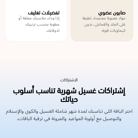
صابون عضوي
تفضيلات تغليف
مواد عضوية معتمدة، لطيفة
إذا ودك ملابسك معلقة أو
على الجلد والقماش، بدون
مطوية بحسب ترتيبك
كيماويات قوية.
لدولابك.
الاشتراكات
إشتراكات غسيل شهرية تناسب أسلوب
حياتك
اختر الباقة اللي تناسبك لمدة شهر شاملة الغسيل والكوي والإستلام
والتوصيل مع أولوية المواعيد والمرونة في ترقية الباقات.