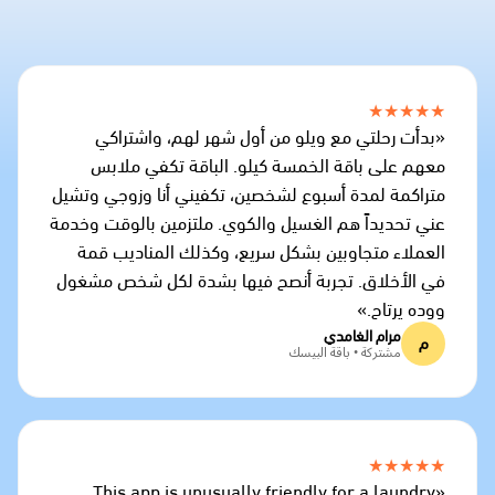
★★★★★
«بدأت رحلتي مع ويلو من أول شهر لهم، واشتراكي
معهم على باقة الخمسة كيلو. الباقة تكفي ملابس
متراكمة لمدة أسبوع لشخصين، تكفيني أنا وزوجي وتشيل
عني تحديداً هم الغسيل والكوي. ملتزمين بالوقت وخدمة
العملاء متجاوبين بشكل سريع، وكذلك المناديب قمة
في الأخلاق. تجربة أنصح فيها بشدة لكل شخص مشغول
ووده يرتاح.»
مرام الغامدي
م
مشتركة • باقة البيسك
★★★★★
«This app is unusually friendly for a laundry