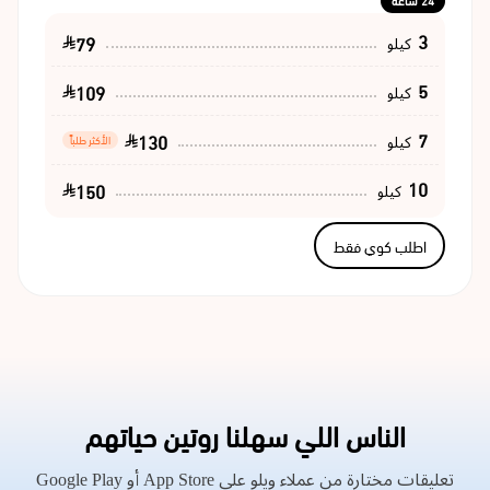
24 ساعة
3
79
كيلو
5
109
كيلو
7
130
كيلو
الأكثر طلباً
10
150
كيلو
اطلب كوي فقط
الناس اللي سهلنا روتين حياتهم
تعليقات مختارة من عملاء ويلو على App Store أو Google Play