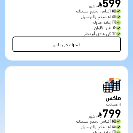
599
/ شهر
🛍️ أكياس لجمع غسيلك
🚐 الإستلام والتوصيل
🗓️ إعادة جدولة
🔎 فرز الألوان
👔 كي عادي أو بخار
اشترك في بلس
ماكس
4 غسلات
799
/ شهر
🛍️ أكياس لجمع غسيلك
🚐 الإستلام والتوصيل
🗓️ إعادة جدولة