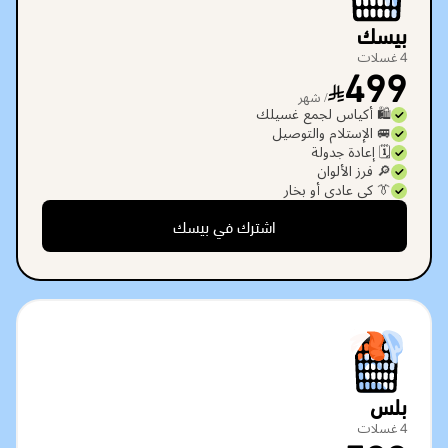
بيسك
4 غسلات
499
/ شهر
🛍️ أكياس لجمع غسيلك
🚐 الإستلام والتوصيل
🗓️ إعادة جدولة
🔎 فرز الألوان
👔 كي عادي أو بخار
اشترك في بيسك
بلس
4 غسلات