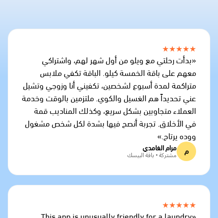
★★★★★
«بدأت رحلتي مع ويلو من أول شهر لهم، واشتراكي
معهم على باقة الخمسة كيلو. الباقة تكفي ملابس
متراكمة لمدة أسبوع لشخصين، تكفيني أنا وزوجي وتشيل
عني تحديداً هم الغسيل والكوي. ملتزمين بالوقت وخدمة
العملاء متجاوبين بشكل سريع، وكذلك المناديب قمة
في الأخلاق. تجربة أنصح فيها بشدة لكل شخص مشغول
ووده يرتاح.»
مرام الغامدي
م
مشتركة • باقة البيسك
★★★★★
«This app is unusually friendly for a laundry