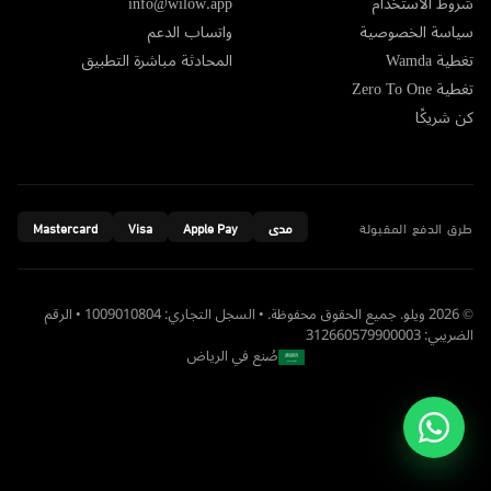
شروط الاستخدام
info@wilow.app
سياسة الخصوصية
واتساب الدعم
تغطية Wamda
المحادثة مباشرة التطبيق
تغطية Zero To One
كن شريكًا
طرق الدفع المقبولة
مدى
Apple Pay
Visa
Mastercard
© 2026 ويلو. جميع الحقوق محفوظة. • السجل التجاري: 1009010804 • الرقم
الضريبي: 312660579900003
صُنع في الرياض