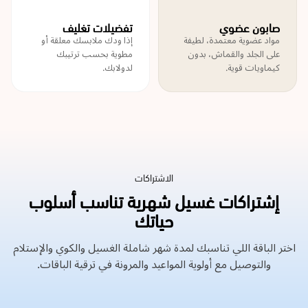
صابون عضوي
تفضيلات تغليف
مواد عضوية معتمدة، لطيفة
إذا ودك ملابسك معلقة أو
على الجلد والقماش، بدون
مطوية بحسب ترتيبك
كيماويات قوية.
لدولابك.
الاشتراكات
إشتراكات غسيل شهرية تناسب أسلوب
حياتك
اختر الباقة اللي تناسبك لمدة شهر شاملة الغسيل والكوي والإستلام
والتوصيل مع أولوية المواعيد والمرونة في ترقية الباقات.