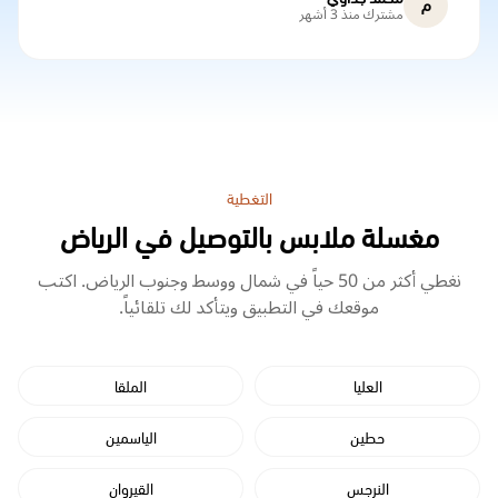
م
مشترك منذ 3 أشهر
التغطية
مغسلة ملابس بالتوصيل في الرياض
نغطي أكثر من 50 حياً في شمال ووسط وجنوب الرياض. اكتب
موقعك في التطبيق ويتأكد لك تلقائياً.
العليا
الملقا
حطين
الياسمين
النرجس
القيروان