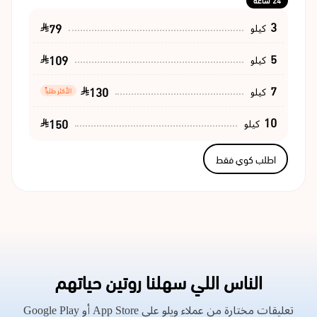
24 ساعة
3
79
كيلو
5
109
كيلو
7
130
كيلو
الأكثر طلباً
10
150
كيلو
اطلب كوي فقط
الناس اللي سهلنا روتين حياتهم
تعليقات مختارة من عملاء ويلو على App Store أو Google Play