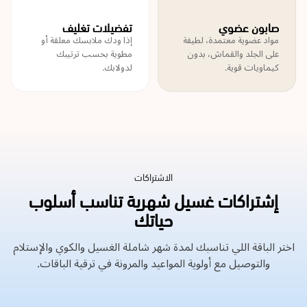
صابون عضوي
تفضيلات تغليف
مواد عضوية معتمدة، لطيفة
إذا ودك ملابسك معلقة أو
على الجلد والقماش، بدون
مطوية بحسب ترتيبك
كيماويات قوية.
لدولابك.
الاشتراكات
إشتراكات غسيل شهرية تناسب أسلوب
حياتك
اختر الباقة اللي تناسبك لمدة شهر شاملة الغسيل والكوي والإستلام
والتوصيل مع أولوية المواعيد والمرونة في ترقية الباقات.