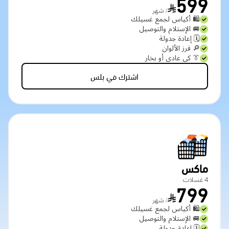
599
/ شهر
🛍️ أكياس لجمع غسيلك
🚐 الإستلام والتوصيل
🗓️ إعادة جدولة
🔎 فرز الألوان
👔 كي عادي أو بخار
اشترك في بلس
ماكس
4 غسلات
799
/ شهر
🛍️ أكياس لجمع غسيلك
🚐 الإستلام والتوصيل
🗓️ إعادة جدولة