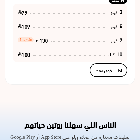
24 ساعة
3
79
كيلو
5
109
كيلو
7
130
كيلو
الأكثر طلباً
10
150
كيلو
اطلب كوي فقط
الناس اللي سهلنا روتين حياتهم
تعليقات مختارة من عملاء ويلو على App Store أو Google Play