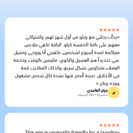
★★★★★
«بدأت رحلتي مع ويلو من أول شهر لهم، واشتراكي
معهم على باقة الخمسة كيلو. الباقة تكفي ملابس
متراكمة لمدة أسبوع لشخصين، تكفيني أنا وزوجي وتشيل
عني تحديداً هم الغسيل والكوي. ملتزمين بالوقت وخدمة
العملاء متجاوبين بشكل سريع، وكذلك المناديب قمة
في الأخلاق. تجربة أنصح فيها بشدة لكل شخص مشغول
ووده يرتاح.»
مرام الغامدي
م
مشتركة • باقة البيسك
★★★★★
«This app is unusually friendly for a laundry