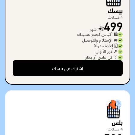
بيسك
4 غسلات
499
/ شهر
🛍️ أكياس لجمع غسيلك
🚐 الإستلام والتوصيل
🗓️ إعادة جدولة
🔎 فرز الألوان
👔 كي عادي أو بخار
اشترك في بيسك
بلس
4 غسلات