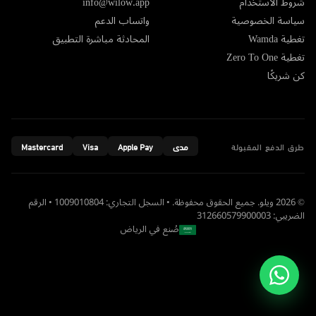
شروط الاستخدام
info@wilow.app
سياسة الخصوصية
واتساب الدعم
تغطية Wamda
المحادثة مباشرة التطبيق
تغطية Zero To One
كن شريكًا
طرق الدفع المقبولة
مدى
Apple Pay
Visa
Mastercard
© 2026 ويلو. جميع الحقوق محفوظة. • السجل التجاري: 1009010804 • الرقم
الضريبي: 312660579900003
صُنع في الرياض