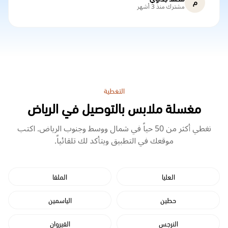
م
مشترك منذ 3 أشهر
التغطية
مغسلة ملابس بالتوصيل في الرياض
نغطي أكثر من 50 حياً في شمال ووسط وجنوب الرياض. اكتب
موقعك في التطبيق ويتأكد لك تلقائياً.
العليا
الملقا
حطين
الياسمين
النرجس
القيروان