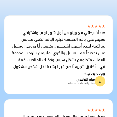
★★★★★
«بدأت رحلتي مع ويلو من أول شهر لهم، واشتراكي
معهم على باقة الخمسة كيلو. الباقة تكفي ملابس
متراكمة لمدة أسبوع لشخصين، تكفيني أنا وزوجي وتشيل
عني تحديداً هم الغسيل والكوي. ملتزمين بالوقت وخدمة
العملاء متجاوبين بشكل سريع، وكذلك المناديب قمة
في الأخلاق. تجربة أنصح فيها بشدة لكل شخص مشغول
ووده يرتاح.»
مرام الغامدي
م
مشتركة • باقة البيسك
★★★★★
«This app is unusually friendly for a laundry