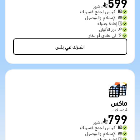
599
/ شهر
🛍️ أكياس لجمع غسيلك
🚐 الإستلام والتوصيل
🗓️ إعادة جدولة
🔎 فرز الألوان
👔 كي عادي أو بخار
اشترك في بلس
ماكس
4 غسلات
799
/ شهر
🛍️ أكياس لجمع غسيلك
🚐 الإستلام والتوصيل
🗓️ إعادة جدولة