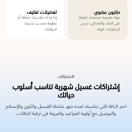
صابون عضوي
تفضيلات تغليف
مواد عضوية معتمدة، لطيفة
إذا ودك ملابسك معلقة أو
على الجلد والقماش، بدون
مطوية بحسب ترتيبك
كيماويات قوية.
لدولابك.
الاشتراكات
إشتراكات غسيل شهرية تناسب أسلوب
حياتك
اختر الباقة اللي تناسبك لمدة شهر شاملة الغسيل والكوي والإستلام
والتوصيل مع أولوية المواعيد والمرونة في ترقية الباقات.