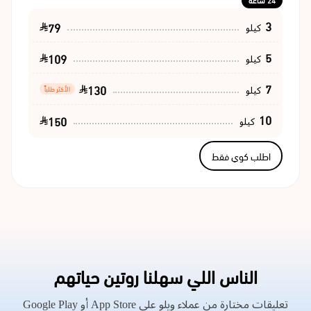
24 ساعة
3
79
كيلو
5
109
كيلو
7
130
كيلو
الأكثر طلباً
10
150
كيلو
اطلب كوي فقط
الناس اللي سهلنا روتين حياتهم
تعليقات مختارة من عملاء ويلو على App Store أو Google Play