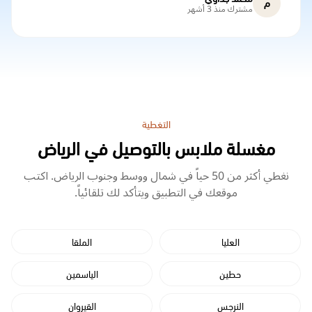
م
مشترك منذ 3 أشهر
التغطية
مغسلة ملابس بالتوصيل في الرياض
نغطي أكثر من 50 حياً في شمال ووسط وجنوب الرياض. اكتب
موقعك في التطبيق ويتأكد لك تلقائياً.
العليا
الملقا
حطين
الياسمين
النرجس
القيروان