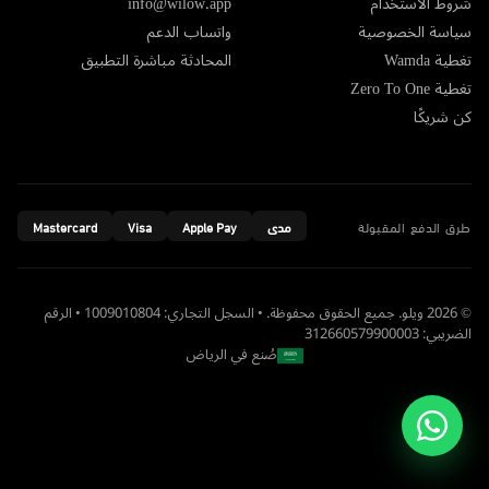
شروط الاستخدام
info@wilow.app
سياسة الخصوصية
واتساب الدعم
تغطية Wamda
المحادثة مباشرة التطبيق
تغطية Zero To One
كن شريكًا
طرق الدفع المقبولة
مدى
Apple Pay
Visa
Mastercard
© 2026 ويلو. جميع الحقوق محفوظة. • السجل التجاري: 1009010804 • الرقم
الضريبي: 312660579900003
صُنع في الرياض