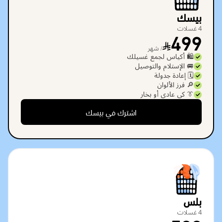
بيسك
4 غسلات
499
/ شهر
🛍️ أكياس لجمع غسيلك
🚐 الإستلام والتوصيل
🗓️ إعادة جدولة
🔎 فرز الألوان
👔 كي عادي أو بخار
اشترك في بيسك
بلس
4 غسلات