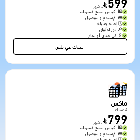
599
/ شهر
🛍️ أكياس لجمع غسيلك
🚐 الإستلام والتوصيل
🗓️ إعادة جدولة
🔎 فرز الألوان
👔 كي عادي أو بخار
اشترك في بلس
ماكس
4 غسلات
799
/ شهر
🛍️ أكياس لجمع غسيلك
🚐 الإستلام والتوصيل
🗓️ إعادة جدولة