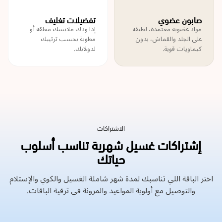
صابون عضوي
تفضيلات تغليف
مواد عضوية معتمدة، لطيفة
إذا ودك ملابسك معلقة أو
على الجلد والقماش، بدون
مطوية بحسب ترتيبك
كيماويات قوية.
لدولابك.
الاشتراكات
إشتراكات غسيل شهرية تناسب أسلوب
حياتك
اختر الباقة اللي تناسبك لمدة شهر شاملة الغسيل والكوي والإستلام
والتوصيل مع أولوية المواعيد والمرونة في ترقية الباقات.