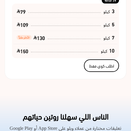
24 ساعة
3
79
كيلو
5
109
كيلو
7
130
كيلو
الأكثر طلباً
10
150
كيلو
اطلب كوي فقط
الناس اللي سهلنا روتين حياتهم
تعليقات مختارة من عملاء ويلو على App Store أو Google Play