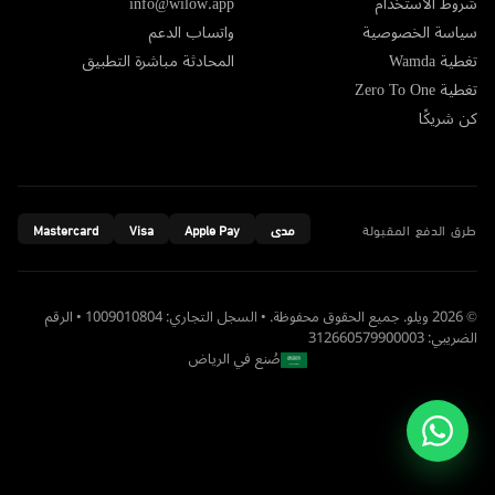
شروط الاستخدام
info@wilow.app
سياسة الخصوصية
واتساب الدعم
تغطية Wamda
المحادثة مباشرة التطبيق
تغطية Zero To One
كن شريكًا
طرق الدفع المقبولة
مدى
Apple Pay
Visa
Mastercard
© 2026 ويلو. جميع الحقوق محفوظة. • السجل التجاري: 1009010804 • الرقم
الضريبي: 312660579900003
صُنع في الرياض