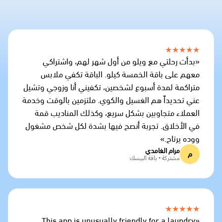
★★★★★
«بدأت رحلتي مع ويلو من أول شهر لهم، واشتراكي
معهم على باقة الخمسة كيلو. الباقة تكفي ملابس
متراكمة لمدة أسبوع لشخصين، تكفيني أنا وزوجي وتشيل
عني تحديداً هم الغسيل والكوي. ملتزمين بالوقت وخدمة
العملاء متجاوبين بشكل سريع، وكذلك المناديب قمة
في الأخلاق. تجربة أنصح فيها بشدة لكل شخص مشغول
ووده يرتاح.»
مرام الغامدي
م
مشتركة • باقة البيسك
★★★★★
«This app is unusually friendly for a laundry