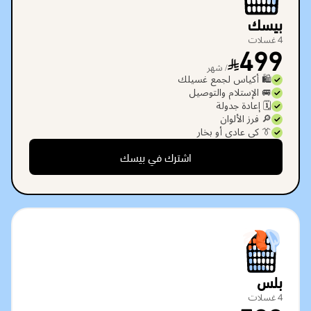
بيسك
4 غسلات
499
/ شهر
🛍️ أكياس لجمع غسيلك
🚐 الإستلام والتوصيل
🗓️ إعادة جدولة
🔎 فرز الألوان
👔 كي عادي أو بخار
اشترك في بيسك
بلس
4 غسلات