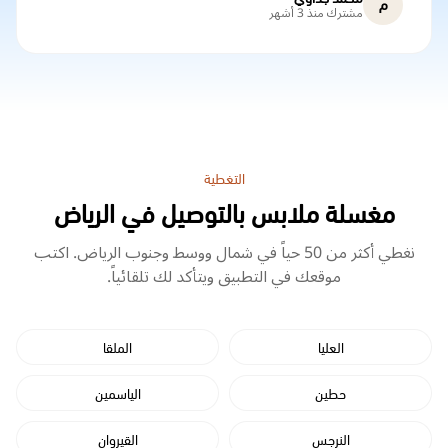
م
مشترك منذ 3 أشهر
التغطية
مغسلة ملابس بالتوصيل في الرياض
نغطي أكثر من 50 حياً في شمال ووسط وجنوب الرياض. اكتب
موقعك في التطبيق ويتأكد لك تلقائياً.
العليا
الملقا
حطين
الياسمين
النرجس
القيروان